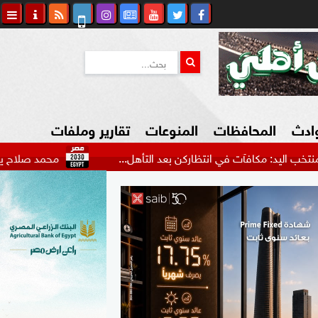
وادث
المحافظات
المنوعات
تقارير وملفات
افآت في انتظاركن بعد التأهل...
محمد صلاح يحظى باستقبال 
كاوي المواطن
السياحة في مصر
التكنولوجيا
المرأة والأسرة
السيارات