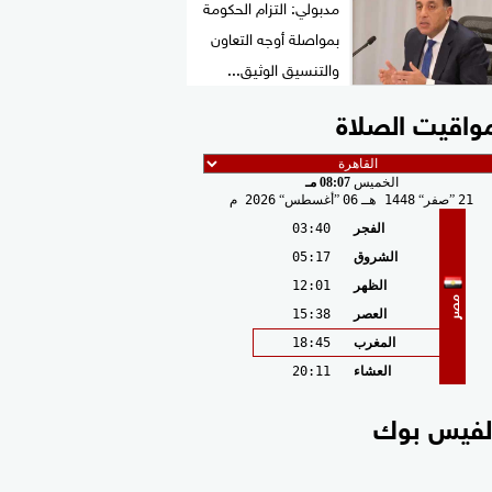
مدبولي: التزام الحكومة
بمواصلة أوجه التعاون
والتنسيق الوثيق...
واقيت الصلاة
الخميس
08:07 مـ
21
صفر
1448 هـ
06
أغسطس
2026 م
الفجر
03:40
الشروق
05:17
الظهر
12:01
مصر
العصر
15:38
المغرب
18:45
العشاء
20:11
لفيس بوك