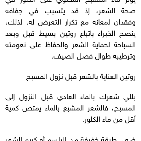
صحة الشعر، إذ قد يتسبب في جفافه
وفقدان لمعانه مع تكرار التعرض له. لذلك،
ينصح الخبراء باتباع روتين بسيط قبل وبعد
السباحة لحماية الشعر والحفاظ على نعومته
وترطيبه طوال فصل الصيف.
روتين العناية بالشعر قبل نزول المسبح
بللي شعرك بالماء العادي قبل النزول إلى
المسبح، فالشعر المشبع بالماء يمتص كمية
أقل من ماء الكلور.
ضعي طبقة خفيفة من البلسم أو كريم الشعر