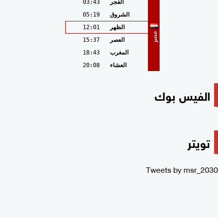
الفجر
03:43
الشروق
05:19
الظهر
12:01
مصر
العصر
15:37
المغرب
18:43
العشاء
20:08
الفيس بوك
تويتر
Tweets by msr_2030