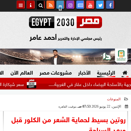
أحمد عامر
رئيس مجلسي الإدارة والتحرير
الرئيسية
الأخبار
مشروعات مصر
العالم الآن
ال
 البيضاء داخل عقار في الغربية.....
سعر شيكارة العلف اليوم
المنوعات
السياسة
صنع في مصر
الإثنين، 22 يونيو 2026
07:53 صـ
بتوقيت القاهرة
2026-06-22 07:53:17
دين وفتاوى
روتين بسيط لحماية الشعر من الكلور قبل
الرئاسة
وبعد السباحة