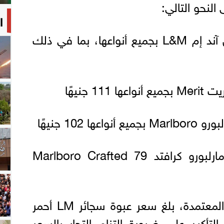
لنحو التالي:
ا
- السعر الرسمي لعبوة إل آند إم L&M بجميع أنواعها، بما في ذلك
1 جنيهًا
 102 جنيهًا
- السعر الرسمي لعبوة مارلبورو كرافتد Marlboro Crafted 79
وبحسب القائمة الرسمية المعتمدة، بلغ سعر عبوة سجائر LM أحمر
ًا، مع التأكيد على ضرورة التزام التجار بالسعر