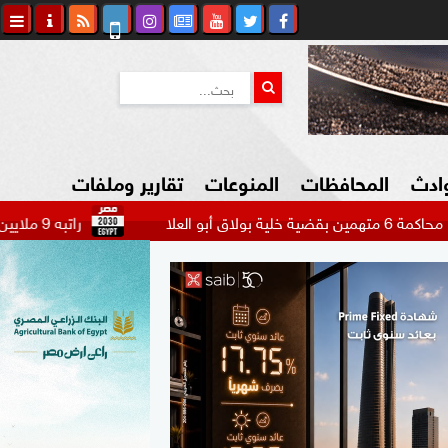
وادث
المحافظات
المنوعات
تقارير وملفات
راتبه 9 ملايين دولار.. بيراميدز يتحرك لضم مهاجم الاتحاد السعودي...
كاوي المواطن
السياحة في مصر
التكنولوجيا
المرأة والأسرة
السيارات