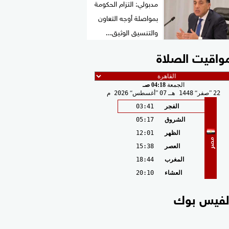
مدبولي: التزام الحكومة
بمواصلة أوجه التعاون
والتنسيق الوثيق...
واقيت الصلاة
الجمعة
04:18 صـ
22
صفر
1448 هـ
07
أغسطس
2026 م
الفجر
03:41
الشروق
05:17
الظهر
12:01
مصر
العصر
15:38
المغرب
18:44
العشاء
20:10
لفيس بوك