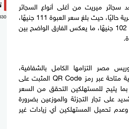
ت
ُعد سجائر ميريت من أغلى أنواع السجائر
المتداولة في السوق المصرية حاليًا، حيث بلغ سعر العبوة 111 جنيهًا،
030
تليها سجائر مارلبورو بسعر 102 جنيهًا، ما يعكس الفارق الواضح بين
.
س مصر التزامها الكامل بالشفافية،
موضحة أن الأسعار الرسمية متاحة عبر رمز QR Code المثبت على
بوات منذ عام 2022، بما يتيح للمستهلكين التحقق من السعر
ديد على تجار التجزئة والموزعين بضرورة
ة وعدم تحميل المستهلكين أي زيادات غير