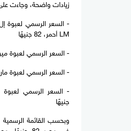
زيادات واضحة، وجاءت على ا
LM أحمر، 82 جنيهًا
- السعر الرسمي لعبوة ميريت Merit بجميع أنواعها 11
- السعر الرسمي لعبوة مارلبورو Marlboro بجميع أنواعها
جنيهًا
في مصر 82 جنيه