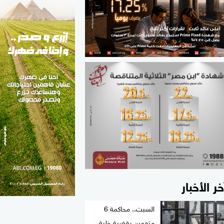
الطب والصحة
مواهب مصر
خر الأخبار
السبت.. محاكمة 6
متهمين بقضية خلية