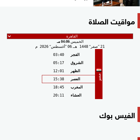
مواقيت الصلاة
الخميس
04:06 مـ
21
صفر
1448 هـ
06
أغسطس
2026 م
الفجر
03:40
الشروق
05:17
الظهر
12:01
مصر
العصر
15:38
المغرب
18:45
العشاء
20:11
الفيس بوك