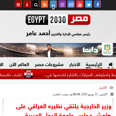
أحمد عامر
رئيس مجلسي الإدارة والتحرير
الرئيسية
الأخبار
مشروعات مصر
العالم الآن
ال
لسيارات بالشارع لفحصها في...
كشف ملابسات فيديو التن
الأخبار
السياسة
صنع في مصر
الإثنين، 22 يونيو 2026
02:41 مـ
بتوقيت القاهرة
2026-06-22 14:41:07
دين وفتاوى
وزير الخارجية يلتقي نظيره العراقي على
الرئاسة
هامش مجلس جامعة الدول العربية