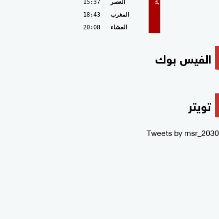
العصر
15:37
المغرب
18:43
العشاء
20:08
الفيس بوك
تويتر
Tweets by msr_2030