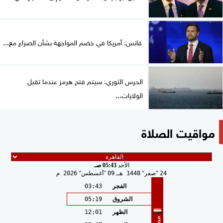
فانس: أمريكا في خضم المواجهة بشأن الصراع مع...
الحرس الثوري: سيتم فتح هرمز عندما تقبل
الولايات...
مواقيت الصلاة
الأحد
05:43 صـ
24
صفر
1448 هـ
09
أغسطس
2026 م
الفجر
03:43
الشروق
05:19
الظهر
12:01
مصر