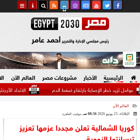
أحمد عامر
رئيس مجلسي الإدارة والتحرير
الرئيسية
الأخبار
مشروعات مصر
العالم الآن
ال
تزيد خطر الإصابة بارتفاع ضغط الدم
الاتحاد الأرجنتيني يكرم
العالم الآن
السياسة
صنع في مصر
الثلاثاء، 23 يونيو 2026
08:56 صـ
بتوقيت القاهرة
2026-06-23 08:56:31
دين وفتاوى
كوريا الشمالية تعلن مجددا عزمها تعزيز
الرئاسة
ترسانتها النووية