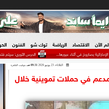
لم الآن
الاقتصاد
الرياضة
توك شو
الفنون
الح
خ في أثناء عبورها...
الحرس الثوري: سيتم فتح هرمز عندما تقب
الثلاثاء، 23 يونيو 2026
09:31 صـ
بتوقيت القاهرة
البنوك
بطولات مصرية
فيديو 2030
ش
يق مدعم في حملات تموينية خلال
الزراعة فى مصر
بطولات عربية
سوق العقارات
بطولات أوروبية
المسؤولية المجتمعية
بطولات عالمية