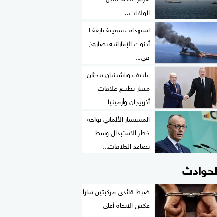
الولايات...
استهداف سفينة تابعة لـ
أدنوك الإماراتية بصاروخ
في...
علييف وباشينيان يبحثان
مسار تطبيع علاقات
أذربيجان وأرمينيا
المستشار الألماني يواجه
خطر الاستبدال وسط
تصاعد الخلافات...
لحوادث
ضبط قائدى مركبتين سارا
عكس الاتجاه أعلى