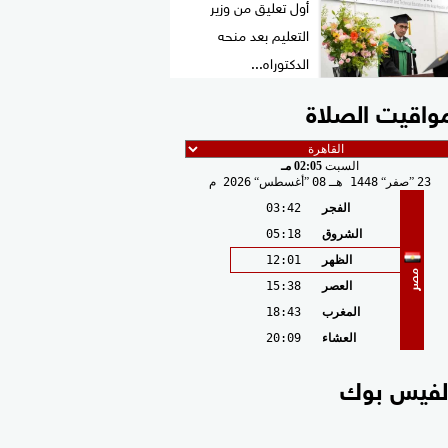
أول تعليق من وزير
التعليم بعد منحه
الدكتوراه...
واقيت الصلاة
السبت
02:05 مـ
23
صفر
1448 هـ
08
أغسطس
2026 م
الفجر
03:42
الشروق
05:18
الظهر
12:01
مصر
العصر
15:38
المغرب
18:43
العشاء
20:09
لفيس بوك