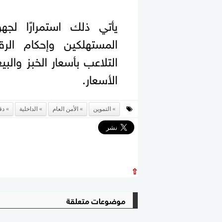
يأتي ذلك استمرارًا لجهو
المستهلكين وإحكام الر
التلاعب بأسعار الخبز والب
الأسعار.
التموين
الأمن العام
الداخلية
دق
⇧
موضوعات متعلقة