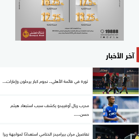
آخر الأخبار
ثورة في قائمة الأهلي.. نجوم كبار يرحلون وإعارات...
مدرب ريال أوفييدو يكشف سبب استبعاد هيثم
حسن.....
تفاصيل مران بيراميدز الختامي استعدادًا لمواجهة ريزا