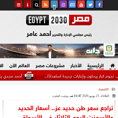
أحمد عامر
رئيس مجلسي الإدارة والتحرير
الرئيسية
الأخبار
مشروعات مصر
العالم الآن
ال
ر يرحلون وإعارات جديدة استعدادًا...
أحمد مجدي يكشف كواليس
الاقتصاد
السياسة
صنع في مصر
الثلاثاء، 23 يونيو 2026
11:47 صـ
بتوقيت القاهرة
2026-06-23 11:47:29
دين وفتاوى
تراجع سعر طن حديد عز.. أسعار الحديد
الرئاسة
والأسمنت اليوم الثلاثاء في الأسواق