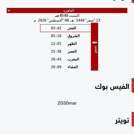
السبت
05:03 صـ
23
صفر
1448 هـ
08
أغسطس
2026 م
الفجر
03:42
الشروق
05:18
الظهر
12:01
مصر
العصر
15:38
المغرب
18:43
العشاء
20:09
الفيس بوك
2030msr
تويتر