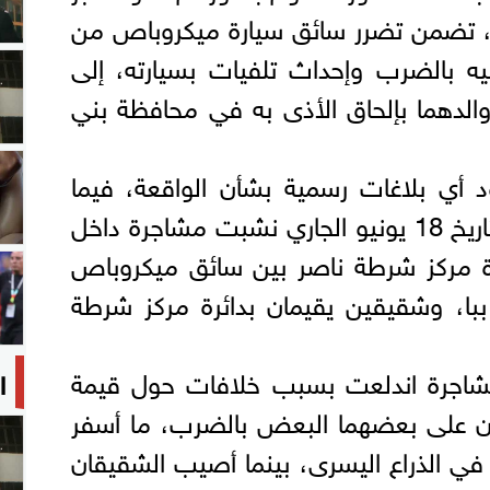
ي، تضمن تضرر سائق سيارة ميكروباص من
ه بالضرب وإحداث تلفيات بسيارته، إلى
الدهما بإلحاق الأذى به في محافظة بني
 أي بلاغات رسمية بشأن الواقعة، فيما
أسفرت التحريات عن أنه بتاريخ 18 يونيو الجاري نشبت مشاجرة داخل
 مركز شرطة ناصر بين سائق ميكروباص
با، وشقيقين يقيمان بدائرة مركز شرطة
شاجرة اندلعت بسبب خلافات حول قيمة
ا
ان على بعضهما البعض بالضرب، ما أسفر
في الذراع اليسرى، بينما أصيب الشقيقان