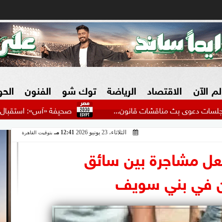
لم الآن
الاقتصاد
الرياضة
توك شو
الفنون
الح
 بث مناقشات قانون...
صحيفة «آس»: استقبال محمد صلاح في طر
الثلاثاء، 23 يونيو 2026
12:41 مـ
بتوقيت القاهرة
البنوك
بطولات مصرية
فيديو 2030
ش
عل مشاجرة بين سائق
الزراعة فى مصر
بطولات عربية
 في بني سويف
سوق العقارات
بطولات أوروبية
المسؤولية المجتمعية
بطولات عالمية