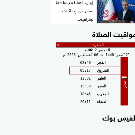
إيران: اتفقنا مع سلطنة
عمان على إحداثيات
جغرافية...
واقيت الصلاة
الخميس
06:12 صـ
21
صفر
1448 هـ
06
أغسطس
2026 م
الفجر
03:40
الشروق
05:17
الظهر
12:01
مصر
العصر
15:38
المغرب
18:45
العشاء
20:11
لفيس بوك