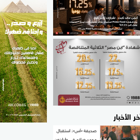
الطب والصحة
مواهب مصر
خر الأخبار
صحيفة «آس»: استقبال
محمد صلاح في طرابزون