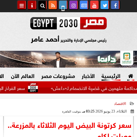
أحمد عامر
رئيس مجلسي الإدارة والتحرير
الرئيسية
الأخبار
مشروعات مصر
العالم الآن
ال
همين في قضية الانضمام لـ«داعش»
سعر الفراخ البيضاء اليوم ال
الاقتصاد
السياسة
صنع في مصر
الثلاثاء، 23 يونيو 2026
03:25 مـ
بتوقيت القاهرة
2026-06-23 15:25:14
دين وفتاوى
سعر كرتونة البيض اليوم الثلاثاء بالمزرعة..
الرئاسة
وصلت لكام