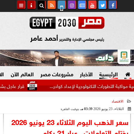
أحمد عامر
رئيس مجلسي الإدارة والتحرير
الرئيسية
الأخبار
مشروعات مصر
العالم الآن
ال
التطورات التكنولوجية لإعداد كوادر...
قرار عاجل بشأن جثامين 
الاقتصاد
السياسة
صنع في مصر
الثلاثاء، 23 يونيو 2026
03:39 مـ
بتوقيت القاهرة
2026-06-23 15:39:08
دين وفتاوى
سعر الذهب اليوم الثلاثاء 23 يونيو 2026
الرئاسة
بختام التعاملات.. عيار 21 بكام