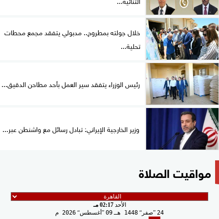
الثنائية...
خلال جولته بمطروح.. مدبولي يتفقد مجمع محطات
تحلية...
رئيس الوزراء يتفقد سير العمل بأحد مطاحن الدقيق...
وزير الخارجية الإيراني: تبادل رسائل مع واشنطن عبر...
مواقيت الصلاة
الأحد
02:17 مـ
24
صفر
1448 هـ
09
أغسطس
2026 م