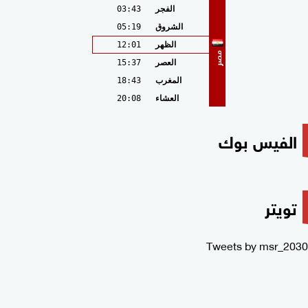
الفجر
03:43
الشروق
05:19
الظهر
12:01
مصر
العصر
15:37
المغرب
18:43
العشاء
20:08
الفيس بوك
تويتر
Tweets by msr_2030