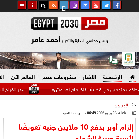
أحمد عامر
رئيس مجلسي الإدارة والتحرير
الرئيسية
الأخبار
مشروعات مصر
العالم الآن
ال
تهمين في قضية الانضمام لـ«داعش»
سعر الفراخ البيضاء اليوم
الحوادث
السياسة
صنع في مصر
الثلاثاء، 23 يونيو 2026
06:49 مـ
بتوقيت القاهرة
2026-06-23 18:49:02
دين وفتاوى
إلزام أوبر بدفع 10 ملايين جنيه تعويضًا
الرئاسة
لأسرة حبيبة الشماع