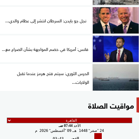
نجل جو بايدن: السرطان انتشر إلى عظام والدي...
فانس: أمريكا في خضم المواجهة بشأن الصراع مع...
الحرس الثوري: سيتم فتح هرمز عندما تقبل
الولايات...
مواقيت الصلاة
الأحد
07:44 صـ
24
صفر
1448 هـ
09
أغسطس
2026 م
الفجر
03:43