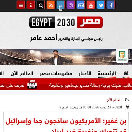
أحمد عامر
رئيس مجلسي الإدارة والتحرير
الرئيسية
الأخبار
مشروعات مصر
العالم الآن
ال
 يوجه رسالة تحذير لجماهير برشلونة
تعرف على تفاصيل الحالة
العالم الآن
السياسة
صنع في مصر
الثلاثاء، 23 يونيو 2026
08:08 مـ
بتوقيت القاهرة
2026-06-23 20:08:42
دين وفتاوى
بن غفير: الأمريكيون ساذجون جدا وإسرائيل
الرئاسة
قد تتحرك منفردة ضد إيران