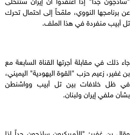
"ساذجون جداً" إذا اعتقدوا أن إيران ستتخلى
عن برنامجها النووي، ملمّحاً إلى احتمال تحرك
تل أبيب منفردة في هذا الملف.
جاء ذلك في مقابلة أجرتها القناة السابعة مع
بن غفير، زعيم حزب "القوة اليهودية" اليميني،
في ظل خلافات بين تل أبيب وواشنطن
بشأن ملفي إيران ولبنان.
وقال بن غفير: "الأمريكيون ساذجون جداً إذا