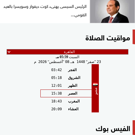
الرئيس السيسى يهنىء كوت ديفوار وسويسرا بالعيد
القومي...
مواقيت الصلاة
السبت
05:59 مـ
23
صفر
1448 هـ
08
أغسطس
2026 م
الفجر
03:42
الشروق
05:18
الظهر
12:01
مصر
العصر
15:38
المغرب
18:43
العشاء
20:09
الفيس بوك