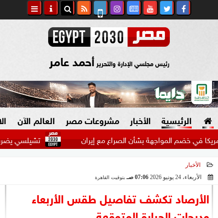
أحمد عامر
رئيس مجلسي الإدارة والتحرير
الرئيسية
الأخبار
مشروعات مصر
العالم الآن
ال
ضم المواجهة بشأن الصراع مع إيران
تشيلسي يضرب ميلان بثلا
الأخبار
السياسة
صنع في مصر
الأربعاء، 24 يونيو 2026
07:06 صـ
بتوقيت القاهرة
2026-06-24 07:06:51
دين وفتاوى
الأرصاد تكشف تفاصيل طقس الأربعاء
الرئاسة
ودرجات الحرارة المتوقعة