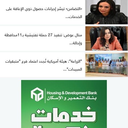
«التضامن» تيسّر إجراءات حصول ذوي الإعاقة على
الخدمات...
منال عوض: تنفيذ 27 حملة تفتيشية بـ11محافظة
وإحالة...
”الزراعة”: هيئة أمريكية تُجدد اعتماد فرع ”متبقيات
المبيدات”...