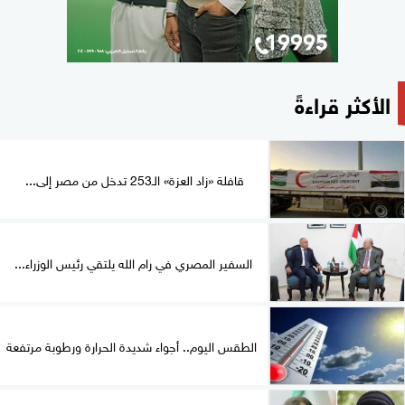
الأكثر قراءةً
قافلة «زاد العزة» الـ253 تدخل من مصر إلى...
السفير المصري في رام الله يلتقي رئيس الوزراء...
الطقس اليوم.. أجواء شديدة الحرارة ورطوبة مرتفعة