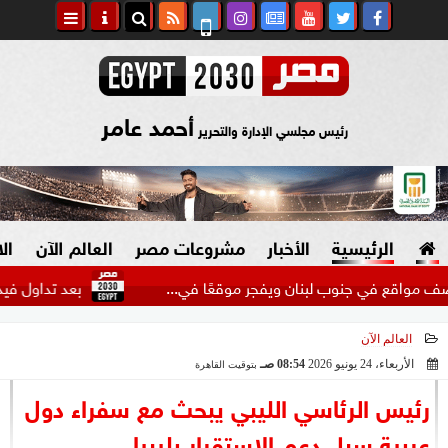
أحمد عامر
رئيس مجلسي الإدارة والتحرير
الرئيسية
الأخبار
مشروعات مصر
العالم الآن
ال
 في جنوب لبنان ويفجر موقعًا في...
بعد تداول فيديو.. ضبط
العالم الآن
السياسة
صنع في مصر
الأربعاء، 24 يونيو 2026
08:54 صـ
بتوقيت القاهرة
2026-06-24 08:54:55
دين وفتاوى
رئيس الرئاسي الليبي يبحث مع سفراء دول
الرئاسة
عربية سبل دعم الاستقرار بليبيا