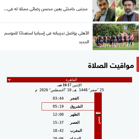
مجتبى خامنئي يعين محسن رضائي ممثلا له في...
الأهلي يواصل تدريباته في إسبانيا استعدادًا للموسم
الجديد
مواقيت الصلاة
الإثنين
10:17 صـ
25
صفر
1448 هـ
10
أغسطس
2026 م
الفجر
03:44
الشروق
05:19
الظهر
12:00
مصر
العصر
15:37
المغرب
18:42
العشاء
20:06