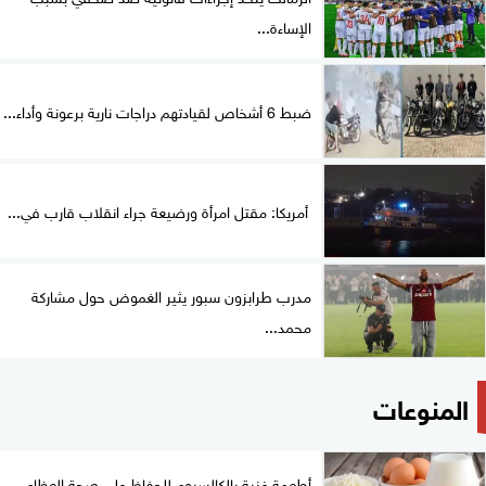
الإساءة...
ضبط 6 أشخاص لقيادتهم دراجات نارية برعونة وأداء...
أمريكا: مقتل امرأة ورضيعة جراء انقلاب قارب في...
مدرب طرابزون سبور يثير الغموض حول مشاركة
محمد...
المنوعات
أطعمة غنية بالكالسيوم للحفاظ على صحة العظام