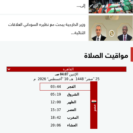
إلى...
وزير الخارجية يبحث مع نظيره السوداني العلاقات
الثنائية...
مواقيت الصلاة
الإثنين
04:07 صـ
25
صفر
1448 هـ
10
أغسطس
2026 م
الفجر
03:44
الشروق
05:19
الظهر
12:00
مصر
العصر
15:37
المغرب
18:42
العشاء
20:06