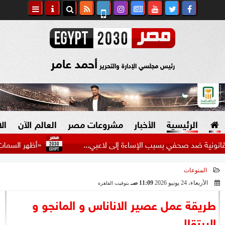
أحمد عامر
رئيس مجلسي الإدارة والتحرير
الرئيسية
الأخبار
مشروعات مصر
العالم الآن
ال
ضد صحفي بسبب الإساءة إلى لاعبي...
«أظهر السمات المطلوبة
المنوعات
السياسة
صنع في مصر
الأربعاء، 24 يونيو 2026
11:09 صـ
بتوقيت القاهرة
2026-06-24 11:09:59
دين وفتاوى
طريقة عمل عصير الاناناس و المانجو و
الرئاسة
البرتقال