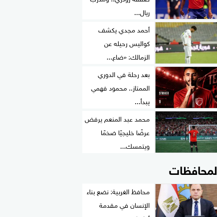
ريال...
أحمد مجدي يكشف
كواليس رحيله عن
الزمالك: «ضاع...
بعد رحلة في الدوري
الممتاز.. محمود فهمي
يبدأ...
محمد عبد المنعم يرفض
عرضًا خليجيًا ضخمًا
ويتمسك...
لمحافظات
محافظ الغربية: نضع بناء
الإنسان في مقدمة