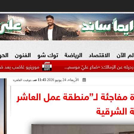
لم الآن
الاقتصاد
الرياضة
توك شو
الفنون
الح
ك: «ضاع عليّ موسم...
مورينيو غاضب بعد ضياع صفقة رودري
الأربعاء، 24 يونيو 2026
11:45 صـ
بتوقيت القاهرة
البنوك
بطولات مصرية
فيديو 2030
ش
ة مفاجئة لـ”منطقة عمل العاشر
الزراعة فى مصر
بطولات عربية
 الشرقية
سوق العقارات
بطولات أوروبية
المسؤولية المجتمعية
بطولات عالمية