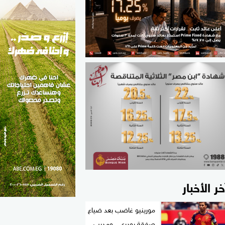
الطب والصحة
مواهب مصر
خر الأخبار
مورينيو غاضب بعد ضياع
صفقة رودري.. ومدرب