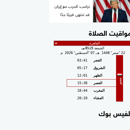
ترامب: الحرب مع إيران
قد تنتهي قريبًا جدًا
واقيت الصلاة
الجمعة
05:21 مـ
22
صفر
1448 هـ
07
أغسطس
2026 م
الفجر
03:41
الشروق
05:17
الظهر
12:01
مصر
العصر
15:38
المغرب
18:44
العشاء
20:10
لفيس بوك