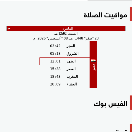
مواقيت الصلاة
السبت
12:02 مـ
23
صفر
1448 هـ
08
أغسطس
2026 م
الفجر
03:42
الشروق
05:18
الظهر
12:01
مصر
العصر
15:38
المغرب
18:43
العشاء
20:09
الفيس بوك
تويتر