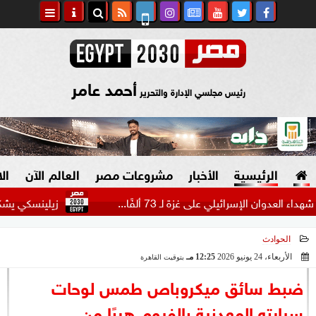
أحمد عامر
رئيس مجلسي الإدارة والتحرير
الرئيسية
الأخبار
مشروعات مصر
العالم الآن
ال
الإسرائيلي على غزة لـ 73 ألفًا...
زيلينسكي يشكر مجلس ال
الحوادث
السياسة
صنع في مصر
الأربعاء، 24 يونيو 2026
12:25 مـ
بتوقيت القاهرة
2026-06-24 12:25:30
دين وفتاوى
ضبط سائق ميكروباص طمس لوحات
الرئاسة
سيارته المعدنية بالفيوم هربًا من