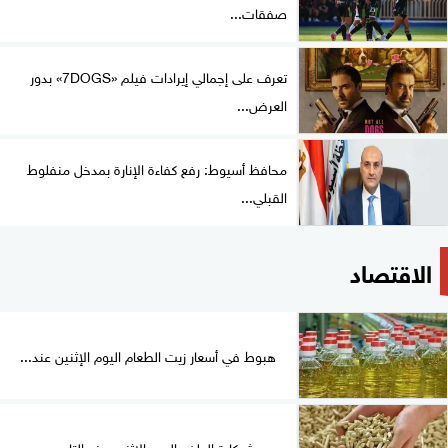
صفقات...
تعرف على إجمالي إيرادات فيلم «7DOGS» بدور
العرض...
محافظ أسيوط: رفع كفاءة الإنارة بمدخل منفلوط
القبلي...
الاقتصاد
هبوط في أسعار زيت الطعام اليوم الإثنين عند...
سعر شيكارة العلف اليوم الإثنين عند التاجر.. مين...