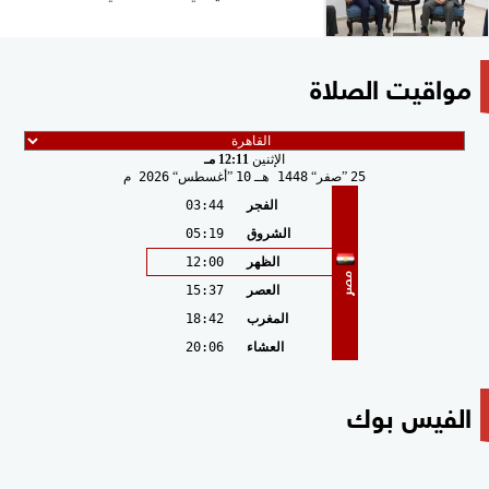
مواقيت الصلاة
الإثنين
12:11 مـ
25
صفر
1448 هـ
10
أغسطس
2026 م
الفجر
03:44
الشروق
05:19
الظهر
12:00
مصر
العصر
15:37
المغرب
18:42
العشاء
20:06
الفيس بوك