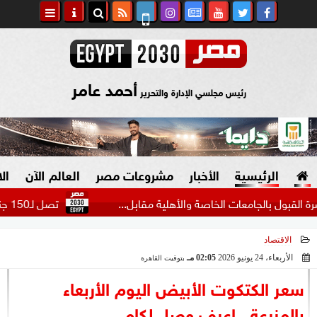
أحمد عامر
رئيس مجلسي الإدارة والتحرير
الرئيسية
الأخبار
مشروعات مصر
العالم الآن
ال
لجامعات الخاصة والأهلية مقابل...
تصل لـ150 جنيه.. تفاصيل رسوم السحب النقدي من داخل فروع...
الاقتصاد
السياسة
صنع في مصر
الأربعاء، 24 يونيو 2026
02:05 مـ
بتوقيت القاهرة
2026-06-24 14:05:15
دين وفتاوى
سعر الكتكوت الأبيض اليوم الأربعاء
الرئاسة
بالمزرعة.. اعرف وصل لكام