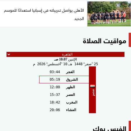
الأهلي يواصل تدريباته في إسبانيا استعدادًا للموسم
الجديد
مواقيت الصلاة
الإثنين
10:07 صـ
25
صفر
1448 هـ
10
أغسطس
2026 م
الفجر
03:44
الشروق
05:19
الظهر
12:00
مصر
العصر
15:37
المغرب
18:42
العشاء
20:06
الفيس بوك