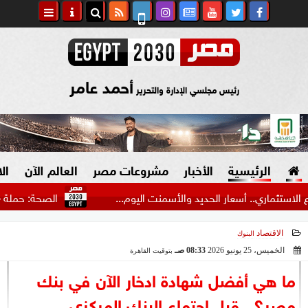
أحمد عامر
رئيس مجلسي الإدارة والتحرير
الرئيسية
الأخبار
مشروعات مصر
العالم الآن
ال
ي.. أسعار الحديد والأسمنت اليوم...
الصحة: حملة «100 يوم صحة» تقدم نحو 11 مليون خدمة...
الاقتصاد
البنوك
السياسة
صنع في مصر
الخميس، 25 يونيو 2026
08:33 صـ
بتوقيت القاهرة
2026-06-25 08:33:45
دين وفتاوى
ما هي أفضل شهادة ادخار الآن في بنك
الرئاسة
مصر؟.. قبل اجتماع البنك المركزي