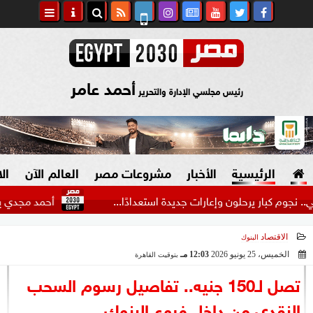
أحمد عامر
رئيس مجلسي الإدارة والتحرير
الرئيسية
الأخبار
مشروعات مصر
العالم الآن
ال
ر يرحلون وإعارات جديدة استعدادًا...
أحمد مجدي يكشف كواليس
الاقتصاد
البنوك
السياسة
صنع في مصر
الخميس، 25 يونيو 2026
12:03 مـ
بتوقيت القاهرة
2026-06-25 12:03:58
دين وفتاوى
تصل لـ150 جنيه.. تفاصيل رسوم السحب
الرئاسة
النقدي من داخل فروع البنوك