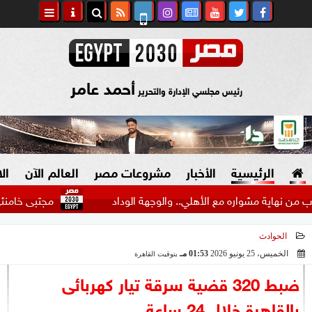
أحمد عامر
رئيس مجلسي الإدارة والتحرير
الرئيسية
الأخبار
مشروعات مصر
العالم الآن
ال
ة مشواره مع الأهلي.. والوجهة الوداد
مجتبى خامنئي يعين م
الحوادث
السياسة
صنع في مصر
الخميس، 25 يونيو 2026
01:53 مـ
بتوقيت القاهرة
2026-06-25 13:53:39
دين وفتاوى
ضبط 320 قضية سرقة تيار كهربائى
الرئاسة
بالقاهرة خلال 24 ساعة