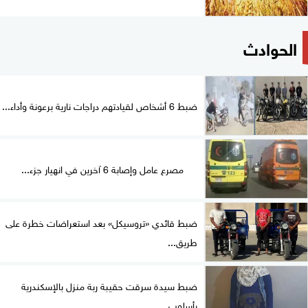
الحوادث
ضبط 6 أشخاص لقيادتهم دراجات نارية برعونة وأداء...
مصرع عامل وإصابة 6 آخرين في انهيار جزء...
ضبط قائدي «تروسيكل» بعد استعراضات خطرة على
طريق...
ضبط سيدة سرقت حقيبة ربة منزل بالإسكندرية
بأسلوب...