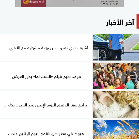
آخر الأخبار
أشرف داري يقترب من نهاية مشواره مع الأهلي.....
موعد طرح فيلم «الست لما» بدور العرض
تراجع سعر الدقيق اليوم الإثنين عند التاجر.. بكام...
هبوط في سعر طن القمح اليوم الإثنين عند...