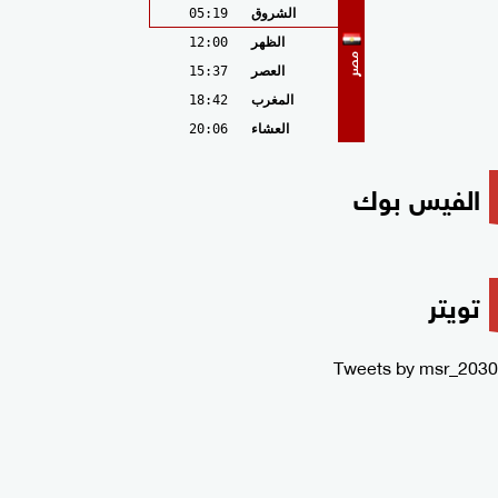
الشروق
05:19
الظهر
12:00
مصر
العصر
15:37
المغرب
18:42
العشاء
20:06
الفيس بوك
تويتر
Tweets by msr_2030