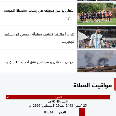
الأهلي يواصل تدريباته في إسبانيا استعدادًا للموسم
الجديد
تقارير أرجنتينية تكشف مفاجأة.. ميسي كان يستعد
للرحيل...
جيش الاحتلال يزعم تدمير نفق لحزب الله جنوبي...
مواقيت الصلاة
الإثنين
05:46 صـ
25
صفر
1448 هـ
10
أغسطس
2026 م
الفجر
03:44