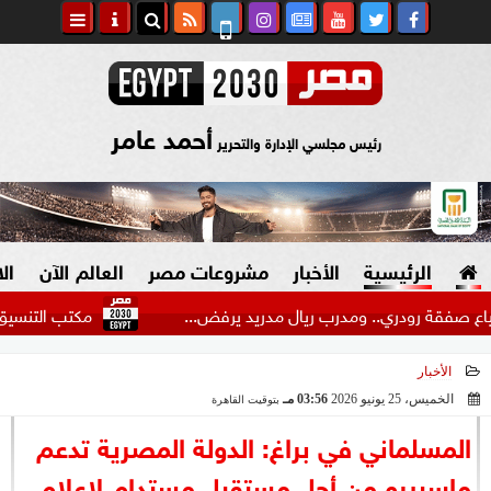
أحمد عامر
رئيس مجلسي الإدارة والتحرير
الرئيسية
الأخبار
مشروعات مصر
العالم الآن
ال
 رودري.. ومدرب ريال مدريد يرفض...
مكتب التنسيق: يمكن ل
الأخبار
السياسة
صنع في مصر
الخميس، 25 يونيو 2026
03:56 مـ
بتوقيت القاهرة
2026-06-25 15:56:15
دين وفتاوى
المسلماني في براغ: الدولة المصرية تدعم
الرئاسة
ماسبيرو من أجل مستقبل مستدام لإعلام