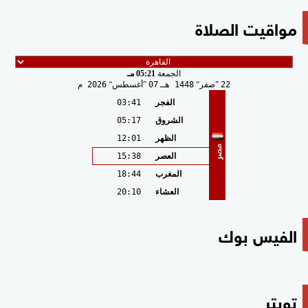
مواقيت الصلاة
الجمعة
05:21 مـ
22
صفر
1448 هـ
07
أغسطس
2026 م
الفجر
03:41
الشروق
05:17
الظهر
12:01
مصر
العصر
15:38
المغرب
18:44
العشاء
20:10
الفيس بوك
تويتر