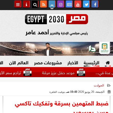
أحمد عامر
رئيس مجلسي الإدارة والتحرير
الرئيسية
الأخبار
مشروعات مصر
العالم الآن
ال
.
موعد حفل عزيز مرقة
تراجع سعر الأرز الشعير ا
الحوادث
السياسة
صنع في مصر
الجمعة، 26 يونيو 2026
10:40 صـ
بتوقيت القاهرة
2026-06-26 10:40:44
دين وفتاوى
ضبط المتهمين بسرقة وتفكيك تاكسي
الرئاسة
مسن بورسعيد