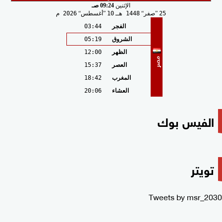
الإثنين
09:24 صـ
25
صفر
1448 هـ
10
أغسطس
2026 م
الفجر
03:44
الشروق
05:19
الظهر
12:00
مصر
العصر
15:37
المغرب
18:42
العشاء
20:06
الفيس بوك
تويتر
Tweets by msr_2030