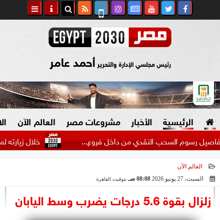
أحمد عامر
رئيس مجلسي الإدارة والتحرير
الرئيسية
الأخبار
مشروعات مصر
العالم الآن
ال
خلال زيارته لمطروح.. ر
العالم الآن
السياسة
صنع في مصر
السبت، 27 يونيو 2026
08:08 صـ
بتوقيت القاهرة
2026-06-27 08:08:16
دين وفتاوى
زلزال بقوة 5.6 درجات يضرب وسط اليابان
الرئاسة