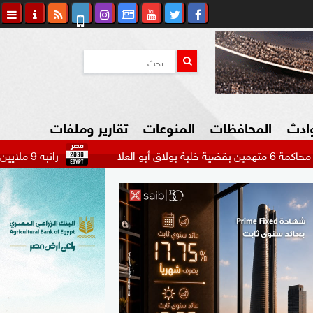
وادث
المحافظات
المنوعات
تقارير وملفات
راتبه 9 ملايين دولار.. بيراميدز يتحرك لضم مهاجم الاتحاد السعودي...
كاوي المواطن
السياحة في مصر
التكنولوجيا
المرأة والأسرة
السيارات