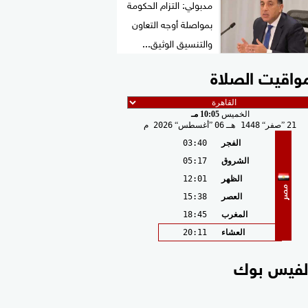
مدبولي: التزام الحكومة
بمواصلة أوجه التعاون
والتنسيق الوثيق...
واقيت الصلاة
الخميس
10:05 مـ
21
صفر
1448 هـ
06
أغسطس
2026 م
الفجر
03:40
الشروق
05:17
الظهر
12:01
مصر
العصر
15:38
المغرب
18:45
العشاء
20:11
لفيس بوك