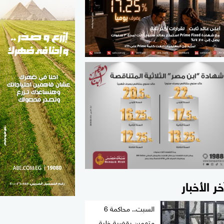
الطب والصحة
مواهب مصر
خر الأخبار
السبت.. محاكمة 6
متهمين بقضية خلية