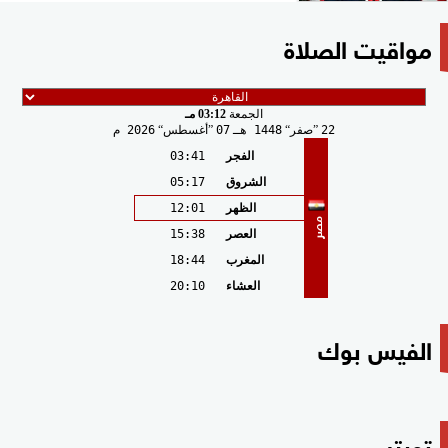
مواقيت الصلاة
الجمعة
03:12 مـ
22
صفر
1448 هـ
07
أغسطس
2026 م
الفجر
03:41
الشروق
05:17
الظهر
12:01
مصر
العصر
15:38
المغرب
18:44
العشاء
20:10
الفيس بوك
تويتر