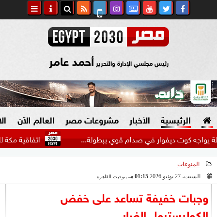
أحمد عامر
رئيس مجلسي الإدارة والتحرير
الرئيسية
الأخبار
مشروعات مصر
العالم الآن
ال
وت ديفوار في صدام قوي ببطولة...
اتفاقية مكة للدفاع المش
المنوعات
السياسة
صنع في مصر
السبت، 27 يونيو 2026
01:15 مـ
بتوقيت القاهرة
2026-06-27 13:15:14
دين وفتاوى
وجبات خفيفة تساعد على خفض
الرئاسة
الكوليسترول الضار