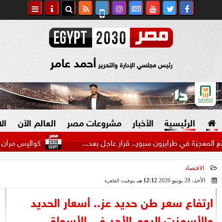
أحمد عامر
رئيس مجلسي الإدارة والتحرير
الرئيسية
الأخبار
مشروعات مصر
العالم الآن
ال
ي طرابزون سبور.. قرار عاجل بعد...
كواليس مران الأهلي الأ
الاقتصاد
السياسة
صنع في مصر
الأحد، 28 يونيو 2026
12:12 مـ
بتوقيت القاهرة
2026-06-28 12:12:43
دين وفتاوى
ارتفاع سعر طن حديد عز.. أسعار الحديد
الرئاسة
والأسمنت اليوم الأحد في الأسواق