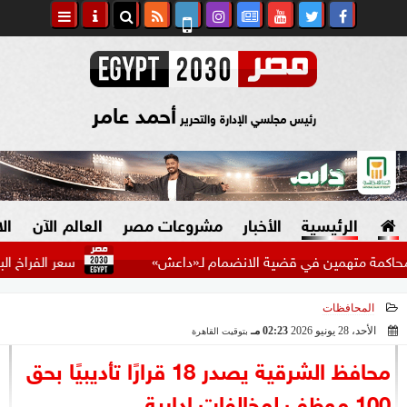
أحمد عامر
رئيس مجلسي الإدارة والتحرير
الرئيسية
الأخبار
مشروعات مصر
العالم الآن
ال
متهمين في قضية الانضمام لـ«داعش»
سعر الفراخ البيضاء اليوم
المحافظات
السياسة
صنع في مصر
الأحد، 28 يونيو 2026
02:23 مـ
بتوقيت القاهرة
2026-06-28 14:23:18
دين وفتاوى
محافظ الشرقية يصدر 18 قرارًا تأديبيًا بحق
الرئاسة
100 موظف لمخالفات إدارية