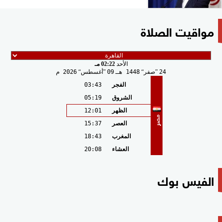
مواقيت الصلاة
الأحد
02:22 مـ
24
صفر
1448 هـ
09
أغسطس
2026 م
الفجر
03:43
الشروق
05:19
الظهر
12:01
مصر
العصر
15:37
المغرب
18:43
العشاء
20:08
الفيس بوك