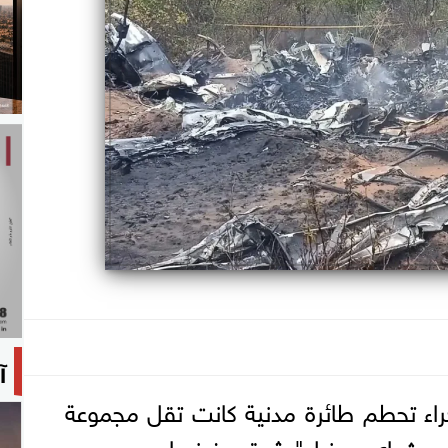
آ
، جراء تحطم طائرة مدنية كانت تقل مجموعة
مورث-إي-موزيل" شرقي فرنسا.