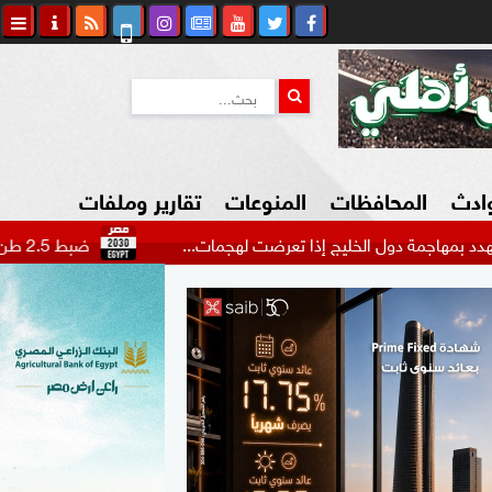
وادث
المحافظات
المنوعات
تقارير وملفات
دول الخليج إذا تعرضت لهجمات...
ضبط 2.5 طن هيدرو بـ1.4 مليار جنيه في مزرعتين بالإسماعيلية
كاوي المواطن
السياحة في مصر
التكنولوجيا
المرأة والأسرة
السيارات