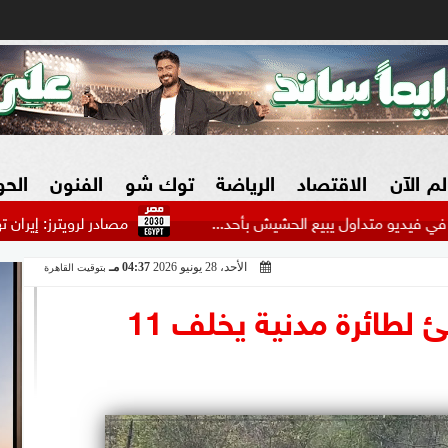
لم الآن
الاقتصاد
الرياضة
توك شو
الفنون
الح
ل يبيع الحشيش بأحد...
مصادر لرويترز: إيران تهدد بمهاجمة 
الأحد، 28 يونيو 2026
04:37 مـ
بتوقيت القاهرة
البنوك
بطولات مصرية
فيديو 2030
ش
فرنسا.. سقوط مفاجئ لطائرة مدنية يخلف 11
الزراعة فى مصر
بطولات عربية
سوق العقارات
بطولات أوروبية
المسؤولية المجتمعية
بطولات عالمية