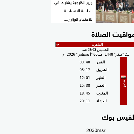
وزير الخارجية يشارك في
الجلسة الافتتاحية
للاجتماع الوزاري...
واقيت الصلاة
الخميس
02:05 صـ
21
صفر
1448 هـ
06
أغسطس
2026 م
الفجر
03:40
الشروق
05:17
الظهر
12:01
مصر
العصر
15:38
المغرب
18:45
العشاء
20:11
لفيس بوك
2030msr