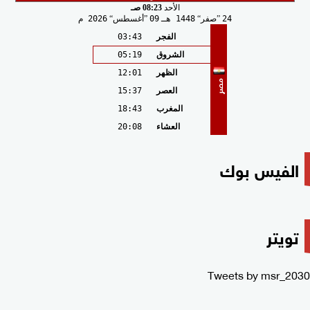
الأحد
08:23 صـ
24
صفر
1448 هـ
09
أغسطس
2026 م
الفجر
03:43
الشروق
05:19
الظهر
12:01
مصر
العصر
15:37
المغرب
18:43
العشاء
20:08
الفيس بوك
تويتر
Tweets by msr_2030