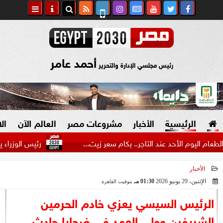
أحمد عامر
رئيس مجلسي الإدارة والتحرير
الرئيسية
الأخبار
مشروعات مصر
العالم الآن
ال
وم الأحد عند التاجر.. بكام سعر زيت...
رئيس الوزراء يتفقد سي
الأخبار
السياسة
صنع في مصر
الإثنين، 29 يونيو 2026
01:30 مـ
بتوقيت القاهرة
2026-06-29 13:30:34
دين وفتاوى
الرئيس السيسي يعزي خادم الحرمين
الرئاسة
الشريفين وولي العهد في ضحايا حادث