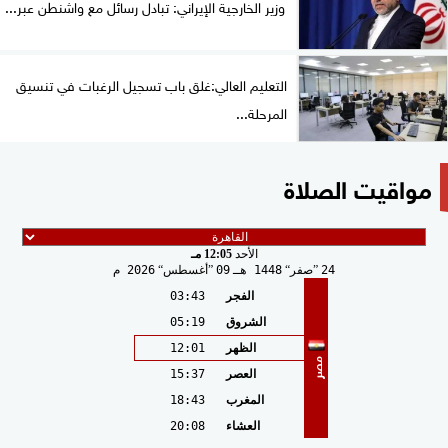
وزير الخارجية الإيراني: تبادل رسائل مع واشنطن عبر...
التعليم العالي:غلق باب تسجيل الرغبات في تنسيق
المرحلة...
مواقيت الصلاة
الأحد
12:05 مـ
24
صفر
1448 هـ
09
أغسطس
2026 م
الفجر
03:43
الشروق
05:19
الظهر
12:01
مصر
العصر
15:37
المغرب
18:43
العشاء
20:08