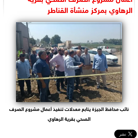
البرلمان
الرهاوي بمركز منشأة القناطر
الوزارات
الأحزاب
نائب محافظ الجيزة يتابع معدلات تنفيذ أعمال مشروع الصرف
الصحي بقرية الرهاوي