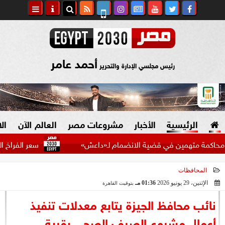
أحمد عامر
رئيس مجلسي الإدارة والتحرير
الرئيسية
الأخبار
مشروعات مصر
العالم الآن
ال
تهمين في قضية الانضمام لـ«داعش»
سعر الفراخ البيضاء اليوم 
المحافظات
السياسة
صنع في مصر
الإثنين، 29 يونيو 2026
01:36 مـ
بتوقيت القاهرة
2026-06-29 13:36:49
دين وفتاوى
نائب محافظ الجيزة يتابع معدلات تنفيذ
الرئاسة
أعمال مشروع الصرف الصحي بقرية