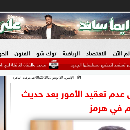
لم الآن
الاقتصاد
الرياضة
توك شو
الفنون
الح
ير مسلسلها الجديد
موعد والقناة الناقلة لمباراة مانشستر يون
الإثنين، 29 يونيو 2026
08:20 مـ
بتوقيت القاهرة
البنوك
بطولات مصرية
فيديو 2030
ش
 عدم تعقيد الأمور بعد حديث
الزراعة فى مصر
بطولات عربية
ام في هرمز
سوق العقارات
بطولات أوروبية
المسؤولية المجتمعية
بطولات عالمية