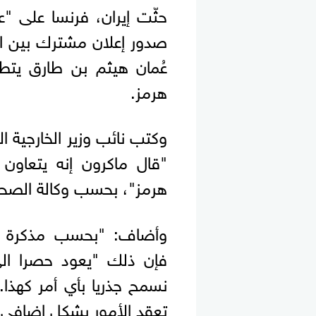
حثّت إيران، فرنسا على "
صدور إعلان مشترك بين ال
عُمان هيثم بن طارق يتط
هرمز.
وكتب نائب وزير الخارجية 
"قال ماكرون إنه يتعاون
هرمز"، بحسب وكالة الصحا
وأضاف: "بحسب مذكرة ال
فإن ذلك "يعود حصرا الى
نسمح جذريا بأي أمر كهذا
تعقد الأمور بشكل إضافي عب