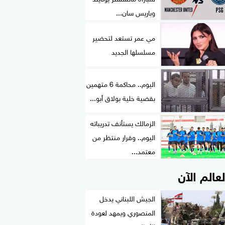
وباريس سان...
مي عمر تستعد لتحضير
مسلسلها الجديد
اليوم.. محاكمة 6 متهمين
بقضية خلية بولاق أبو...
الزمالك يستأنف تدريباته
اليوم.. وقرار منتظر من
معتمد...
لعالم الآن
الجيش اللبناني يدخل
المنصوري ويمهد لعودة