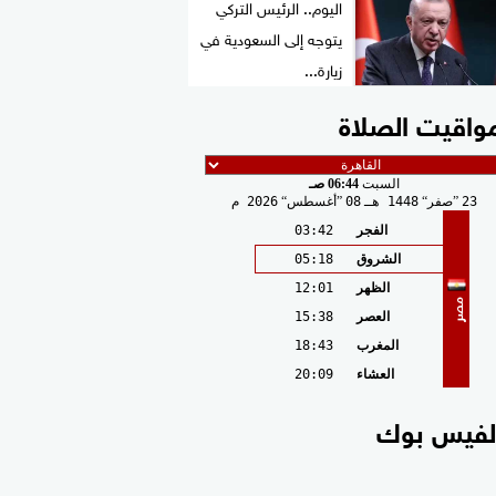
اليوم.. الرئيس التركي
يتوجه إلى السعودية في
زيارة...
واقيت الصلاة
السبت
06:44 صـ
23
صفر
1448 هـ
08
أغسطس
2026 م
الفجر
03:42
الشروق
05:18
الظهر
12:01
مصر
العصر
15:38
المغرب
18:43
العشاء
20:09
لفيس بوك