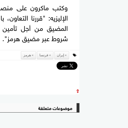
وكتب ماكرون على منصة
الإليزيه: "قررنا التعاون، 
‌المضيق من أجل تأمين ا
شروط عبر مضيق هرمز".
إيران
فرنسا
هرمز
⇧
موضوعات متعلقة