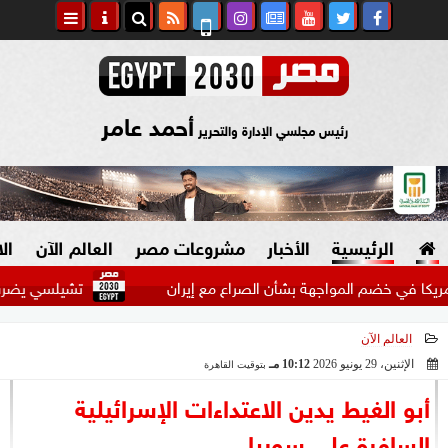
أحمد عامر
رئيس مجلسي الإدارة والتحرير
الرئيسية
الأخبار
مشروعات مصر
العالم الآن
ال
خضم المواجهة بشأن الصراع مع إيران
تشيلسي يضرب ميلان بثل
العالم الآن
السياسة
صنع في مصر
الإثنين، 29 يونيو 2026
10:12 مـ
بتوقيت القاهرة
2026-06-29 22:12:30
دين وفتاوى
أبو الغيط يدين الاعتداءات الإسرائيلية
الرئاسة
السافرة على سوريا