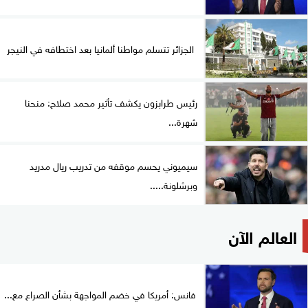
الجزائر تتسلم مواطنا ألمانيا بعد اختطافه في النيجر
رئيس طرابزون يكشف تأثير محمد صلاح: منحنا
شهرة...
سيميوني يحسم موقفه من تدريب ريال مدريد
وبرشلونة.....
العالم الآن
فانس: أمريكا في خضم المواجهة بشأن الصراع مع...