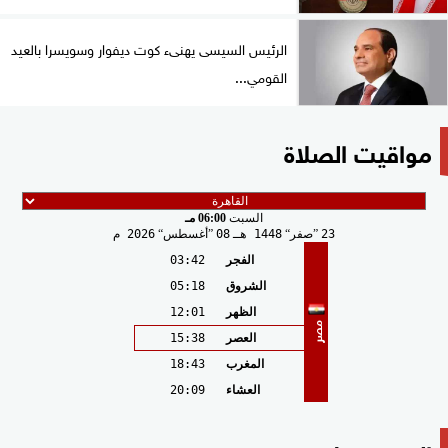
الرئيس السيسى يهنىء كوت ديفوار وسويسرا بالعيد
القومي...
مواقيت الصلاة
السبت
06:00 مـ
23
صفر
1448 هـ
08
أغسطس
2026 م
الفجر
03:42
الشروق
05:18
الظهر
12:01
مصر
العصر
15:38
المغرب
18:43
العشاء
20:09