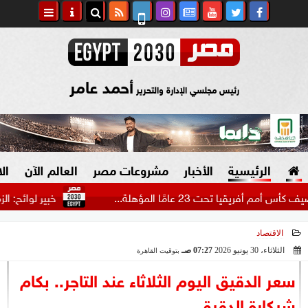
أحمد عامر
رئيس مجلسي الإدارة والتحرير
الرئيسية
الأخبار
مشروعات مصر
العالم الآن
ال
ت 23 عامًا المؤهلة...
خبير لوائح: الزمالك يست
الاقتصاد
السياسة
صنع في مصر
الثلاثاء، 30 يونيو 2026
07:27 صـ
بتوقيت القاهرة
2026-06-30 07:27:03
دين وفتاوى
سعر الدقيق اليوم الثلاثاء عند التاجر.. بكام
الرئاسة
شيكارة الدقيق