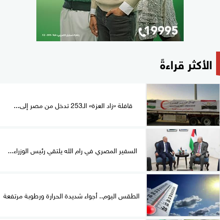
الأكثر قراءةً
قافلة «زاد العزة» الـ253 تدخل من مصر إلى...
السفير المصري في رام الله يلتقي رئيس الوزراء...
الطقس اليوم.. أجواء شديدة الحرارة ورطوبة مرتفعة