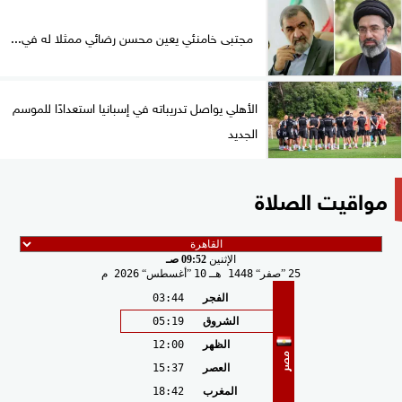
مجتبى خامنئي يعين محسن رضائي ممثلا له في...
الأهلي يواصل تدريباته في إسبانيا استعدادًا للموسم
الجديد
مواقيت الصلاة
الإثنين
09:52 صـ
25
صفر
1448 هـ
10
أغسطس
2026 م
الفجر
03:44
الشروق
05:19
الظهر
12:00
مصر
العصر
15:37
المغرب
18:42