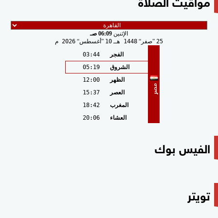
مواقيت الصلاة
الإثنين
06:09 صـ
25
صفر
1448 هـ
10
أغسطس
2026 م
الفجر
03:44
الشروق
05:19
الظهر
12:00
مصر
العصر
15:37
المغرب
18:42
العشاء
20:06
الفيس بوك
تويتر