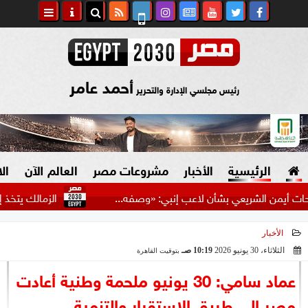
أحمد عامر
رئيس مجلسي الإدارة والتحرير
الرئيسية
الأخبار
مشروعات مصر
العالم الآن
ال
شريعي بشأن لاعب إنبي: «وصفه...
الزمالك يتخذ إجراءات ق
الأخبار
السياسة
صنع في مصر
الثلاثاء، 30 يونيو 2026
10:19 صـ
بتوقيت القاهرة
2026-06-30 10:19:45
دين وفتاوى
عماد سامي: 30 يونيو ملحمة وطنية أعادت
الرئاسة
مصر إلى طريق الاستقرار والتنمية