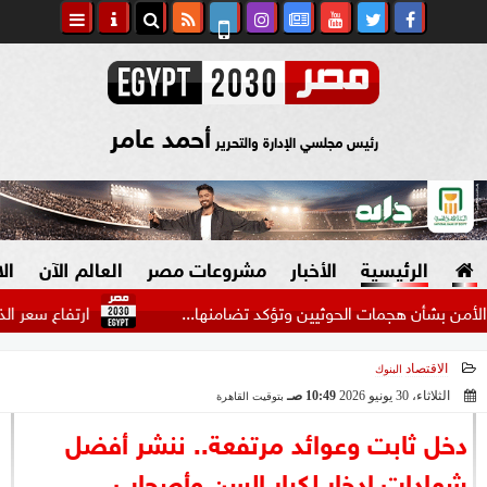
أحمد عامر
رئيس مجلسي الإدارة والتحرير
الرئيسية
الأخبار
مشروعات مصر
العالم الآن
ال
 هجمات الحوثيين وتؤكد تضامنها...
ارتفاع سعر الذهب اليوم الأحد 9 أغسطس 2026 بمحلات
الاقتصاد
البنوك
السياسة
صنع في مصر
الثلاثاء، 30 يونيو 2026
10:49 صـ
بتوقيت القاهرة
2026-06-30 10:49:22
دين وفتاوى
دخل ثابت وعوائد مرتفعة.. ننشر أفضل
الرئاسة
شهادات ادخار لكبار السن وأصحاب