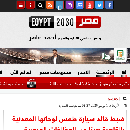
أحمد عامر
رئيس مجلسي الإدارة والتحرير
الرئيسية
الأخبار
مشروعات مصر
العالم الآن
ال
ق هرمز مرهونة بتلبية أمريكا لمطالبنا
علييف وباشينيان يبحثان
الحوادث
السياسة
صنع في مصر
الأربعاء، 1 يوليو 2026
02:37 مـ
بتوقيت القاهرة
2026-07-01 14:37:51
دين وفتاوى
ضبط قائد سيارة طمس لوحاتها المعدنية
الرئاسة
بالقاهرة هربًا من المخالفات المرورية