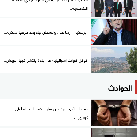
الشمسية...
بزشكيان: ردنا على واشنطن جاء بعد خرقها مذكرة...
توغل قوات إسرائيلية في بلدة ينتشر فيها الجيش...
الحوادث
ضبط قائدى مركبتين سارا عكس الاتجاه أعلى
كوبرى...