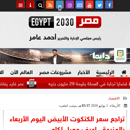
أحمد عامر
رئيس مجلسي الإدارة والتحرير
الرئيسية
الأخبار
مشروعات مصر
العالم الآن
ال
لعملة بقيمة 29 مليون جنيه
عمر فايد يفاضل بين عرض 
الاقتصاد
السياسة
صنع في مصر
الأربعاء، 1 يوليو 2026
03:37 مـ
بتوقيت القاهرة
2026-07-01 15:37:13
دين وفتاوى
تراجع سعر الكتكوت الأبيض اليوم الأربعاء
الرئاسة
بالمزرعة.. اعرف وصل لكام