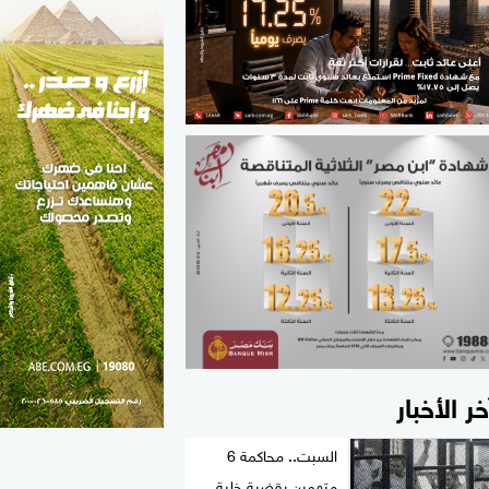
الطب والصحة
مواهب مصر
خر الأخبار
السبت.. محاكمة 6
متهمين بقضية خلية