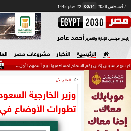
7 أغسطس 2026
00:14
22 صفر 1448
أحمد عامر
رئيس مجلسي الإدارة والتحرير
الرئيسية
الأخبار
مشروعات مصر
العا
بيس إكس رغم السماح لمساهميها ببيع أسمهم لأول...
عاجل.
العالم الآن
السياسة
صنع في مصر
2026-07-02 14:28:45
وزير الخارجية السعودي
دين وفتاوى
تطورات الأوضاع في 
الرئاسة
البرلمان