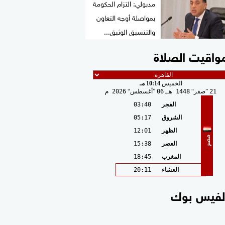
مدبولي: التزام الحكومة
بمواصلة أوجه التعاون
والتنسيق الوثيق...
واقيت الصلاة
الخميس
10:14 مـ
21
صفر
1448 هـ
06
أغسطس
2026 م
الفجر
03:40
الشروق
05:17
الظهر
12:01
مصر
العصر
15:38
المغرب
18:45
العشاء
20:11
لفيس بوك