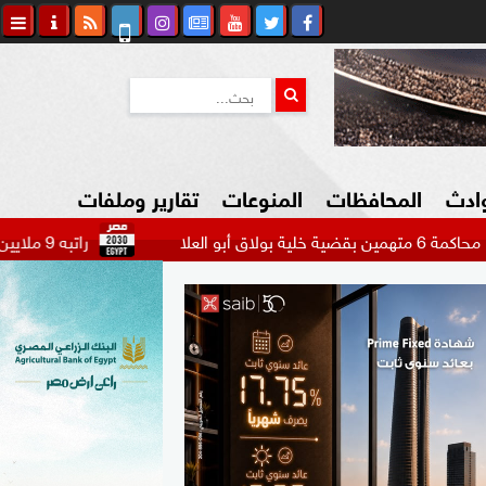
وادث
المحافظات
المنوعات
تقارير وملفات
راتبه 9 ملايين دولار.. بيراميدز يتحرك لضم مهاجم الاتحاد السعودي...
كاوي المواطن
السياحة في مصر
التكنولوجيا
المرأة والأسرة
السيارات