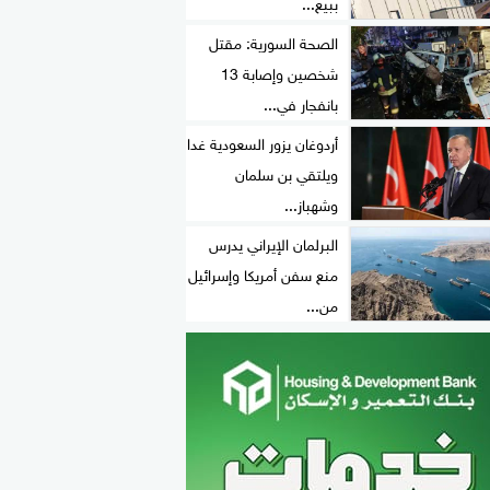
ببيع...
الصحة السورية: مقتل
شخصين وإصابة 13
بانفجار في...
أردوغان يزور السعودية غدا
ويلتقي بن سلمان
وشهباز...
البرلمان الإيراني يدرس
منع سفن أمريكا وإسرائيل
من...