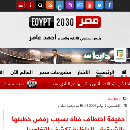
أحمد عامر
رئيس مجلسي الإدارة والتحرير
الرئيسية
الأخبار
مشروعات مصر
العالم الآن
ال
ضبط مسجل خطر ظهر عاريا
الحوادث
السياسة
صنع في مصر
الخميس، 2 يوليو 2026
03:48 مـ
بتوقيت القاهرة
2026-07-02 15:48:08
دين وفتاوى
حقيقة اختطاف فتاة بسبب رفض خطبتها
الرئاسة
بالشرقية.. الداخلية تكشف التفاصيل