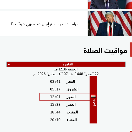
ترامب: الحرب مع إيران قد تنتهي قريبًا جدًا
مواقيت الصلاة
الجمعة
12:36 مـ
22
صفر
1448 هـ
07
أغسطس
2026 م
الفجر
03:41
الشروق
05:17
الظهر
12:01
مصر
العصر
15:38
المغرب
18:44
العشاء
20:10