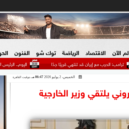
لم الآن
الاقتصاد
الرياضة
توك شو
الفنون
الح
ب مع إيران قد تنتهي قريبًا جدًا
اليوم.. الرئيس التركي يتوجه 
الخميس، 2 يوليو 2026
06:47 مـ
بتوقيت القاهرة
البنوك
بطولات مصرية
فيديو 2030
ش
روني يلتقي وزير الخارجية
الزراعة فى مصر
بطولات عربية
سوق العقارات
بطولات أوروبية
المسؤولية المجتمعية
بطولات عالمية