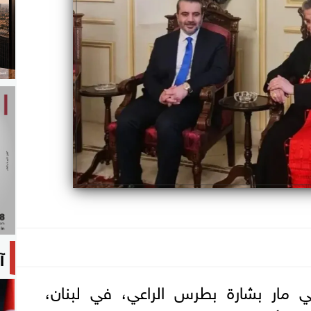
آ
ني مار بشارة بطرس الراعي، في لبنان،