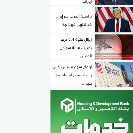
زيارة...
ترامب: الحرب مع إيران
قد تنتهي قريبًا جدًا
زلزال بقوة 5.4 درجة
يضرب قبالة سواحل
الفلبين...
ارتفاع سهم سبيس إكس
رغم السماح لمساهميها
ببيع...