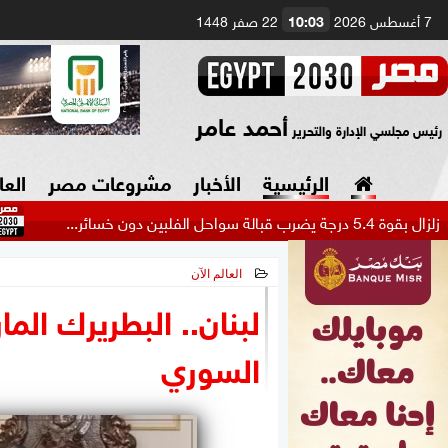
7 أغسطس 2026
10:03
22 صفر 1448
أحمد عامر
رئيس مجلسي الإدارة والتحرير
الرئيسية
الأخبار
مشروعات مصر
العا
ترامب: الحر
العالم الآن
السياسة
صنع في مصر
2026-07-02 18:47:11
لبنان.. البطريرك الما
دين وفتاوى
السوري
الرئاسة
البرلمان