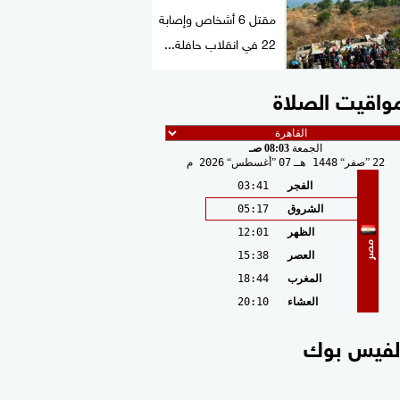
مقتل 6 أشخاص وإصابة
22 في انقلاب حافلة...
واقيت الصلاة
الجمعة
08:03 صـ
22
صفر
1448 هـ
07
أغسطس
2026 م
الفجر
03:41
الشروق
05:17
الظهر
12:01
مصر
العصر
15:38
المغرب
18:44
العشاء
20:10
لفيس بوك