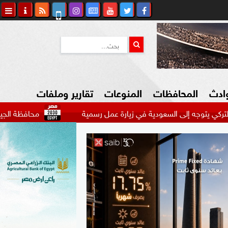
وادث
المحافظات
المنوعات
تقارير وملفات
إلى السعودية في زيارة عمل رسمية
محافظة الجيزة: غلق جزئى ل
كاوي المواطن
السياحة في مصر
التكنولوجيا
المرأة والأسرة
السيارات