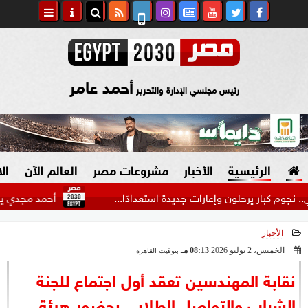
أحمد عامر
رئيس مجلسي الإدارة والتحرير
الرئيسية
الأخبار
مشروعات مصر
العالم الآن
ال
رحلون وإعارات جديدة استعدادًا...
أحمد مجدي يكشف كواليس ر
الأخبار
السياسة
صنع في مصر
الخميس، 2 يوليو 2026
08:13 مـ
بتوقيت القاهرة
2026-07-02 20:13:28
دين وفتاوى
نقابة المهندسين تعقد أول اجتماع للجنة
الرئاسة
الشباب والتواصل الطلابي بحضور هيئة