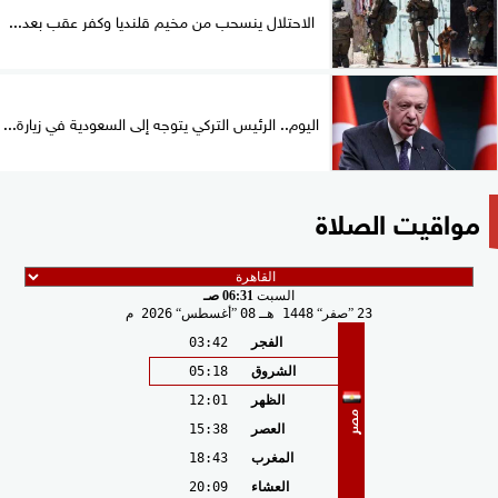
الاحتلال ينسحب من مخيم قلنديا وكفر عقب بعد...
اليوم.. الرئيس التركي يتوجه إلى السعودية في زيارة...
مواقيت الصلاة
السبت
06:31 صـ
23
صفر
1448 هـ
08
أغسطس
2026 م
الفجر
03:42
الشروق
05:18
الظهر
12:01
مصر
العصر
15:38
المغرب
18:43
العشاء
20:09