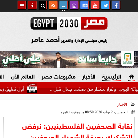
أحمد عامر
رئيس مجلسي الإدارة والتحرير
الرئيسية
الأخبار
مشروعات مصر
العالم الآن
ال
. وقرار منتظر من معتمد جمال قبل...
أول تعليق رسمي من وزي
الأخبار
السياسة
صنع في مصر
الخميس، 2 يوليو 2026
08:50 مـ
بتوقيت القاهرة
2026-07-02 20:50:18
دين وفتاوى
نقابة الصحفيين الفلسطينيين: نرفض
الرئاسة
التشكيك بصفة الشهداء الصحفيين