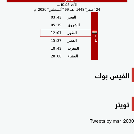
الأحد
02:26 مـ
24
صفر
1448 هـ
09
أغسطس
2026 م
الفجر
03:43
الشروق
05:19
الظهر
12:01
مصر
العصر
15:37
المغرب
18:43
العشاء
20:08
الفيس بوك
تويتر
Tweets by msr_2030