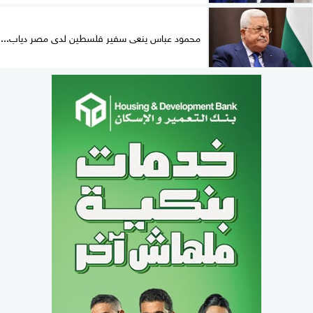
محمود عباس ينعى سفير فلسطين لدى مصر دياب...