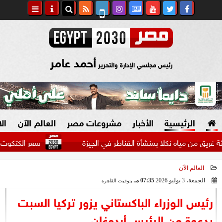
أحمد عامر
رئيس مجلسي الإدارة والتحرير
الرئيسية
الأخبار
مشروعات مصر
العالم الآن
ال
ن مياه نكلا بمنشأة القناطر في الجيزة
سعر الكتكوت الأبيض ال
العالم الآن
السياسة
صنع في مصر
الجمعة، 3 يوليو 2026
07:35 مـ
بتوقيت القاهرة
2026-07-03 19:35:54
دين وفتاوى
رئيس الوزراء الباكستاني يزور تركيا السبت
الرئاسة
بدعوة من الرئيس أردوغان