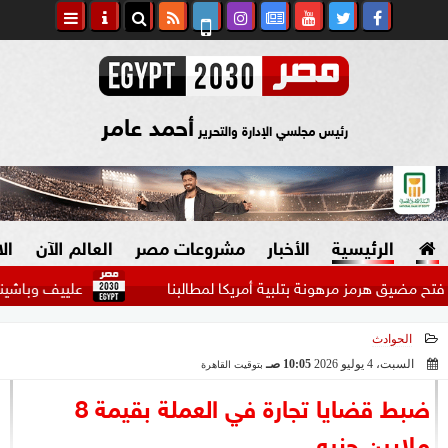
أحمد عامر
رئيس مجلسي الإدارة والتحرير
الرئيسية
الأخبار
مشروعات مصر
العالم الآن
ال
ق هرمز مرهونة بتلبية أمريكا لمطالبنا
علييف وباشينيان يبحثان
الحوادث
السياسة
صنع في مصر
السبت، 4 يوليو 2026
10:05 صـ
بتوقيت القاهرة
2026-07-04 10:05:32
دين وفتاوى
ضبط قضايا تجارة في العملة بقيمة 8
الرئاسة
ملايين جنيه