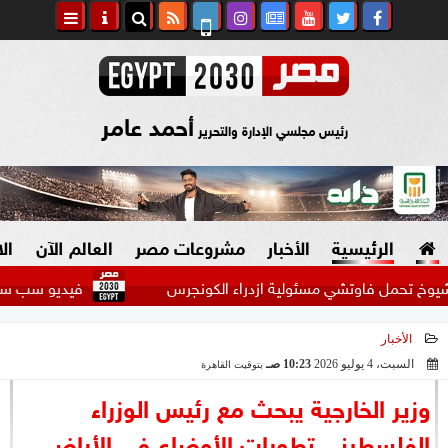
أحمد عامر
رئيس مجلسي الإدارة والتحرير
الرئيسية
الأخبار
مشروعات مصر
العالم الآن
ال
ل فاوتشي مسئولية ازدراء الكونجرس
فيديو سب سيدة بالإسك
الأخبار
السياسة
صنع في مصر
السبت، 4 يوليو 2026
10:23 صـ
بتوقيت القاهرة
2026-07-04 10:23:48
دين وفتاوى
وزير الخارجية يبحث مع رئيس الوزراء
الرئاسة
الفلسطيني تطورات الأوضاع في الأراضي