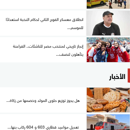
انطلاق معسكر الفوج الثاني لحكام النخبة استعدادًا
للموسم...
إنجاز تاريخي لمنتخب مصر للناشئات.. الفراعنة
يتأهلون لنصف...
الأخبار
هل يجوز توزيع حلوى المولد وخصمها من زكاة...
تعديل مواعيد قطاري 603 و 604 ركاب بنها...