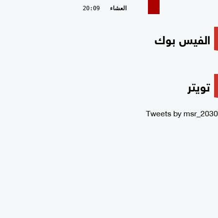
العشاء
20:09
الفيس بوك
تويتر
Tweets by msr_2030