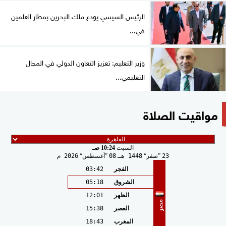
الرئيس السيسي يودع ملك البحرين بمطار العلمين
في...
وزير التعليم: تعزيز التعاون الدولي في المجال
التعليمي...
مواقيت الصلاة
السبت
10:24 صـ
23
صفر
1448 هـ
08
أغسطس
2026 م
الفجر
03:42
الشروق
05:18
الظهر
12:01
مصر
العصر
15:38
المغرب
18:43