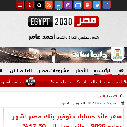
أحمد عامر
رئيس مجلسي الإدارة والتحرير
الرئيسية
الأخبار
مشروعات مصر
العالم الآن
ال
 العضلات؟.. إليك الحقيقة...
محافظ أسيوط: حملات يومية 
الاقتصاد
البنوك
السياسة
صنع في مصر
الأحد، 5 يوليو 2026
01:08 مـ
بتوقيت القاهرة
2026-07-05 13:08:29
دين وفتاوى
سعر عائد حسابات توفير بنك مصر لشهر
الرئاسة
يوليو 2026.. عائد يصل إلى 17.50%