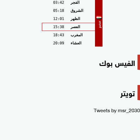
الفجر
03:42
الشروق
05:18
الظهر
12:01
مصر
العصر
15:38
المغرب
18:43
العشاء
20:09
الفيس بوك
تويتر
Tweets by msr_2030