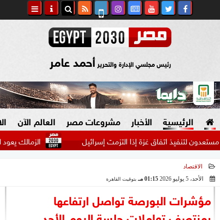
أحمد عامر
رئيس مجلسي الإدارة والتحرير
الرئيسية
الأخبار
مشروعات مصر
العالم الآن
ال
يذ اتفاق غزة إذا التزمت إسرائيل
الزمالك يعود لمعسكر العاص
الاقتصاد
السياسة
صنع في مصر
الأحد، 5 يوليو 2026
01:15 مـ
بتوقيت القاهرة
2026-07-05 13:15:07
دين وفتاوى
مؤشرات البورصة تواصل ارتفاعها
الرئاسة
بمنتصف تعاملات جلسة اليوم الأحد