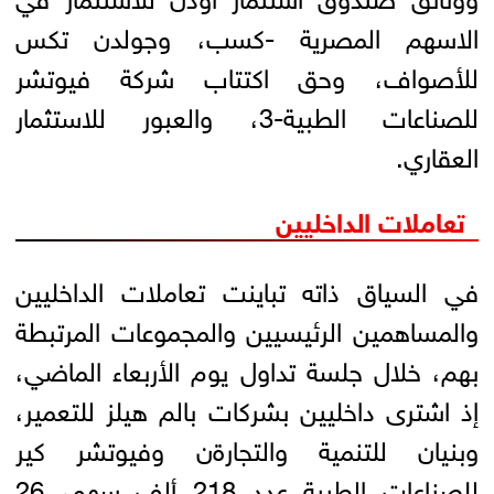
الاسهم المصرية -كسب، وجولدن تكس
للأصواف، وحق اكتتاب شركة فيوتشر
للصناعات الطبية-3، والعبور للاستثمار
العقاري.
تعاملات الداخليين
في السياق ذاته تباينت تعاملات الداخليين
والمساهمين الرئيسيين والمجموعات المرتبطة
بهم، خلال جلسة تداول يوم الأربعاء الماضي،
إذ اشترى داخليين بشركات بالم هيلز للتعمير،
وبنيان للتنمية والتجارةن وفيوتشر كير
للصناعات الطبية عدد 218 ألف سهم، 26